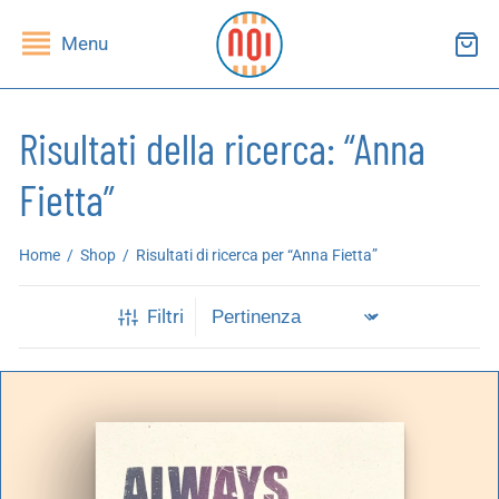
Menu
Risultati della ricerca: “Anna
Fietta”
ndietro
ndietro
Home
/
Shop
/
Risultati di ricerca per “Anna Fietta”
SHOP
RUPPI DI LETTURA
Filtri
ibri
essi(e)
iviste
andragola
iochi
tampe