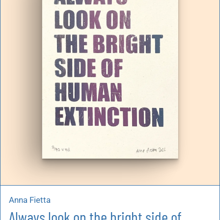
artoleria
utoproduzioni
uoni regalo
Anna Fietta
Always look on the bright side of