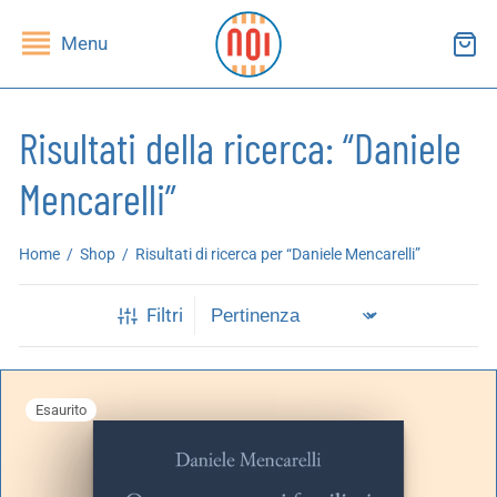
Menu
Risultati della ricerca: “Daniele
Mencarelli”
ndietro
ndietro
Home
/
Shop
/
Risultati di ricerca per “Daniele Mencarelli”
SHOP
RUPPI DI LETTURA
Filtri
ibri
essi(e)
iviste
andragola
Esaurito
iochi
tampe