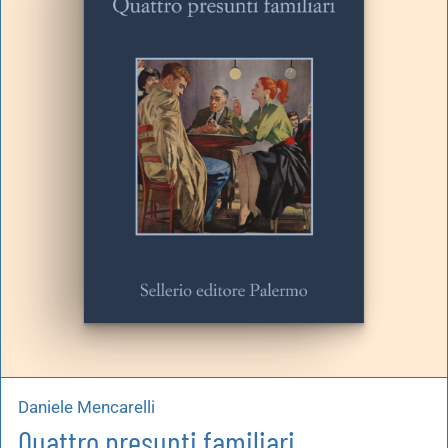
artoleria
utoproduzioni
uoni regalo
Daniele Mencarelli
Quattro presunti familiari