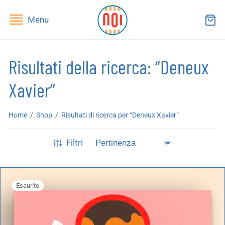
Menu
Risultati della ricerca: “Deneux
Xavier”
ndietro
ndietro
Home
/
Shop
/
Risultati di ricerca per “Deneux Xavier”
SHOP
RUPPI DI LETTURA
Filtri
ibri
essi(e)
iviste
andragola
Esaurito
iochi
tampe