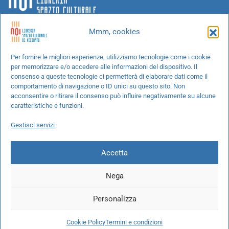
Mmm, cookies
Chi siamo
Per fornire le migliori esperienze, utilizziamo tecnologie come i cookie
per memorizzare e/o accedere alle informazioni del dispositivo. Il
Progetti speciali
consenso a queste tecnologie ci permetterà di elaborare dati come il
Richiedi un libro
comportamento di navigazione o ID unici su questo sito. Non
acconsentire o ritirare il consenso può influire negativamente su alcune
Spedizioni
caratteristiche e funzioni.
Termini e condizioni
Gestisci servizi
Cookie Policy
Accetta
Nega
© 2026 NOI libreria S.r.l. -
info@pec.noilibreria.it
- C.F. / P.IVA:
Personalizza
10694580969
Codice destinatario: W7YVJK9 - IBAN:
IT37L0503401651000000004422
Cookie Policy
Termini e condizioni