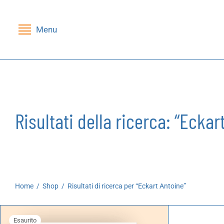
Menu
Indietro
Indietro
SHOP
GRUPPI DI LETTURA
Libri
Nessi(e)
Risultati della ricerca: “Eckar
Riviste
Mandragola
Giochi
Stampe
Home
/
Shop
/
Risultati di ricerca per “Eckart Antoine”
Cartoleria
Esaurito