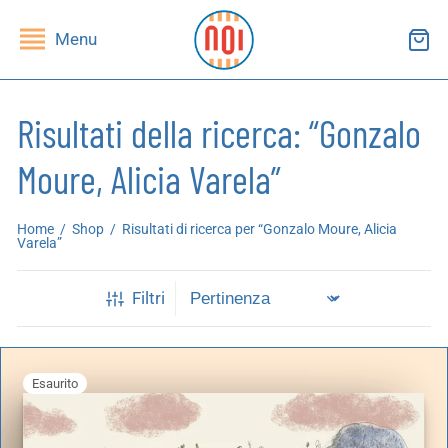
Menu
Risultati della ricerca: “Gonzalo
Moure, Alicia Varela”
ndietro
ndietro
Home
/
Shop
/
Risultati di ricerca per “Gonzalo Moure, Alicia
SHOP
RUPPI DI LETTURA
Varela”
ibri
essi(e)
Filtri
iviste
andragola
Esaurito
iochi
tampe