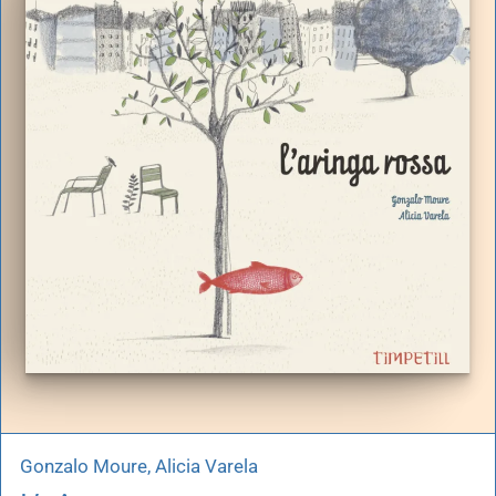
artoleria
utoproduzioni
uoni regalo
Gonzalo Moure, Alicia Varela