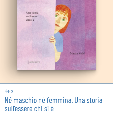
artoleria
utoproduzioni
uoni regalo
Kelb
Né maschio né femmina. Una storia
sull’essere chi si è