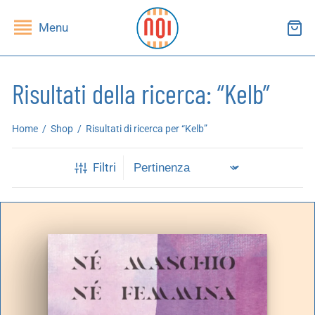
Menu
Risultati della ricerca: “Kelb”
ndietro
ndietro
Home
/
Shop
/
Risultati di ricerca per “Kelb”
SHOP
RUPPI DI LETTURA
Filtri
ibri
essi(e)
iviste
andragola
iochi
tampe