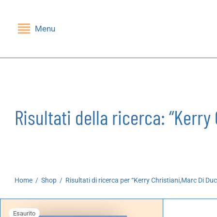
Menu
Indietro
Indietro
SHOP
GRUPPI DI LETTURA
Libri
Nessi(e)
Risultati della ricerca: “Kerry
Riviste
Mandragola
Giochi
Stampe
Home
/
Shop
/
Risultati di ricerca per “Kerry Christiani,Marc Di Du
Cartoleria
Esaurito