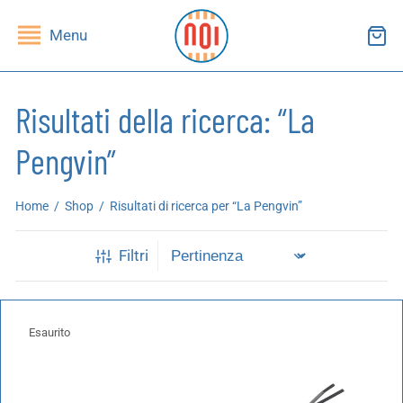
Menu
Risultati della ricerca: “La
Pengvin”
ndietro
ndietro
Home
/
Shop
/
Risultati di ricerca per “La Pengvin”
SHOP
RUPPI DI LETTURA
Filtri
ibri
essi(e)
iviste
andragola
Esaurito
iochi
tampe