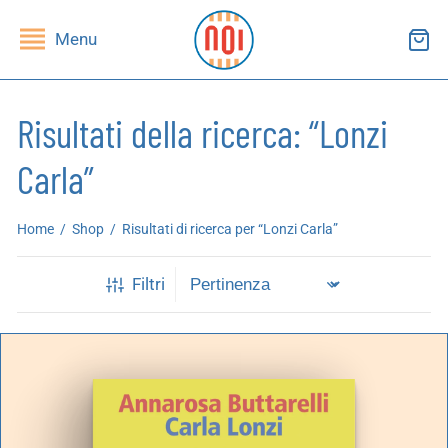
Menu
Risultati della ricerca: “Lonzi
Carla”
ndietro
ndietro
Home
/
Shop
/
Risultati di ricerca per “Lonzi Carla”
SHOP
RUPPI DI LETTURA
Filtri
ibri
essi(e)
iviste
andragola
iochi
tampe