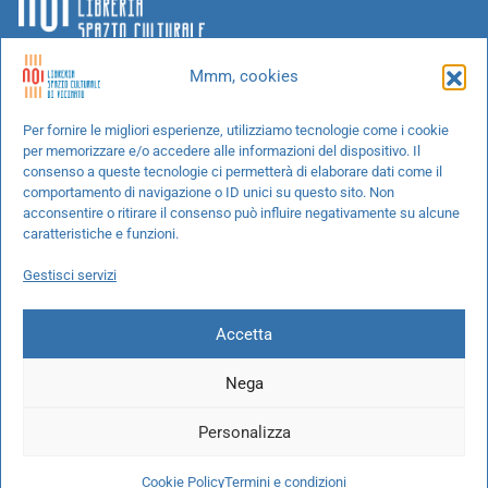
Mmm, cookies
Chi siamo
Per fornire le migliori esperienze, utilizziamo tecnologie come i cookie
per memorizzare e/o accedere alle informazioni del dispositivo. Il
Progetti speciali
consenso a queste tecnologie ci permetterà di elaborare dati come il
Richiedi un libro
comportamento di navigazione o ID unici su questo sito. Non
acconsentire o ritirare il consenso può influire negativamente su alcune
Spedizioni
caratteristiche e funzioni.
Termini e condizioni
Gestisci servizi
Cookie Policy
Accetta
Nega
© 2026 NOI libreria S.r.l. -
info@pec.noilibreria.it
- C.F. / P.IVA:
Personalizza
10694580969
Codice destinatario: W7YVJK9 - IBAN:
IT37L0503401651000000004422
Cookie Policy
Termini e condizioni