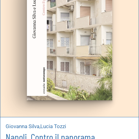
artoleria
utoproduzioni
uoni regalo
Giovanna Silva,Lucia Tozzi
Napoli. Contro il panorama