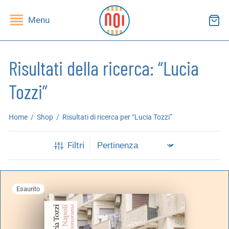
Menu
Risultati della ricerca: “Lucia
Tozzi”
ndietro
ndietro
Home
/
Shop
/
Risultati di ricerca per “Lucia Tozzi”
SHOP
RUPPI DI LETTURA
Filtri
ibri
essi(e)
iviste
andragola
Esaurito
iochi
tampe