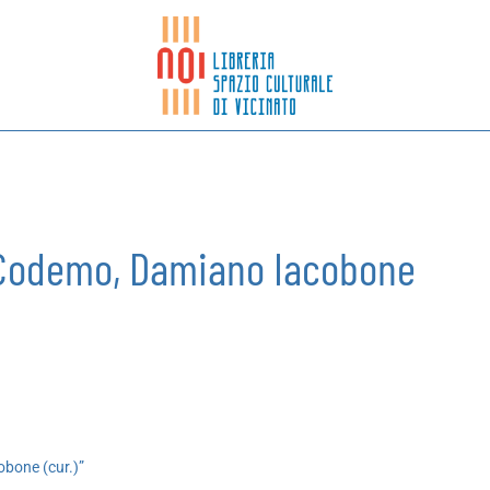
gi Codemo, Damiano Iacobone
obone (cur.)”