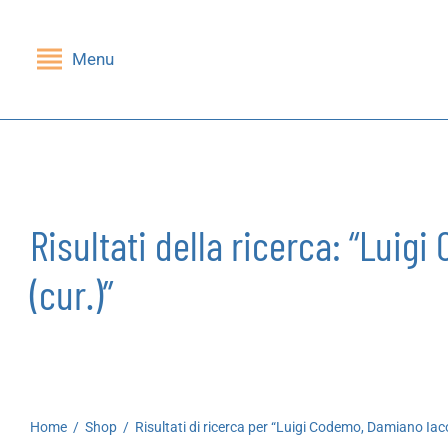
Menu
Indietro
Indietro
SHOP
GRUPPI DI LETTURA
Libri
Nessi(e)
Risultati della ricerca: “Lui
Riviste
Mandragola
(cur.)”
Giochi
Stampe
Cartoleria
Home
/
Shop
/
Risultati di ricerca per “Luigi Codemo, Damiano Iac