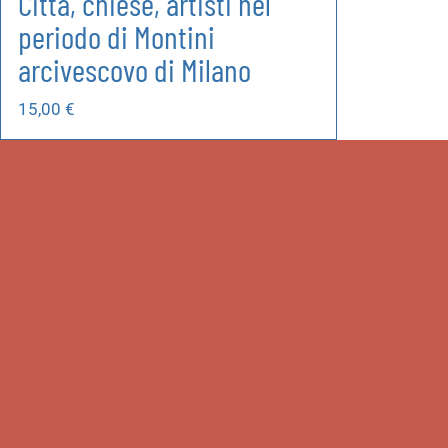
Città, chiese, artisti nel
periodo di Montini
arcivescovo di Milano
15,00
€