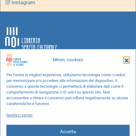
Instagram
Mmm, cookies
Chi siamo
Per fornire le migliori esperienze, utilizziamo tecnologie come i cookie
per memorizzare e/o accedere alle informazioni del dispositivo. Il
Progetti speciali
consenso a queste tecnologie ci permetterà di elaborare dati come il
Richiedi un libro
comportamento di navigazione o ID unici su questo sito. Non
acconsentire o ritirare il consenso può influire negativamente su alcune
Spedizioni
caratteristiche e funzioni.
Termini e condizioni
Gestisci servizi
Cookie Policy
Accetta