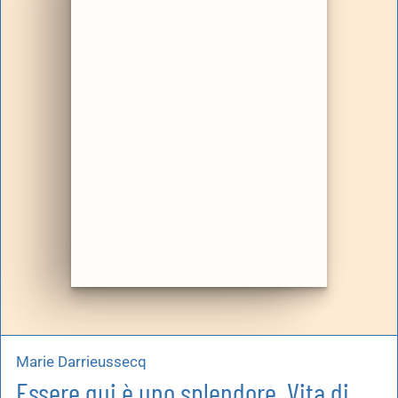
artoleria
utoproduzioni
uoni regalo
Marie Darrieussecq
Essere qui è uno splendore. Vita di