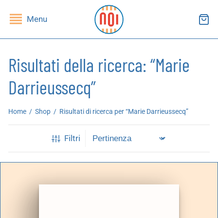
Menu
Risultati della ricerca: “Marie
Darrieussecq”
ndietro
ndietro
Home
/
Shop
/
Risultati di ricerca per “Marie Darrieussecq”
SHOP
RUPPI DI LETTURA
Filtri
ibri
essi(e)
iviste
andragola
iochi
tampe