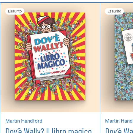
Autoproduzioni
Esaurito
Esaurito
Buoni regalo
Martin Handford
Martin Hand
Dov’è Wally? Il libro magico
Dov’è Wa