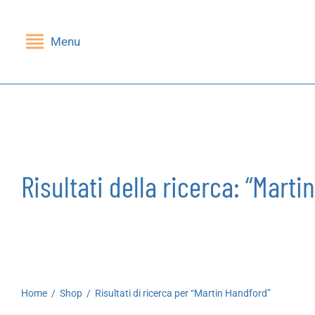
Menu
Indietro
Indietro
SHOP
GRUPPI DI LETTURA
Libri
Nessi(e)
Risultati della ricerca: “Mart
Riviste
Mandragola
Giochi
Stampe
Cartoleria
Home
/
Shop
/
Risultati di ricerca per “Martin Handford”