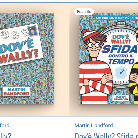
Esaurito
ford
Martin Handford
lly?
Dov’è Wally? Sfida c