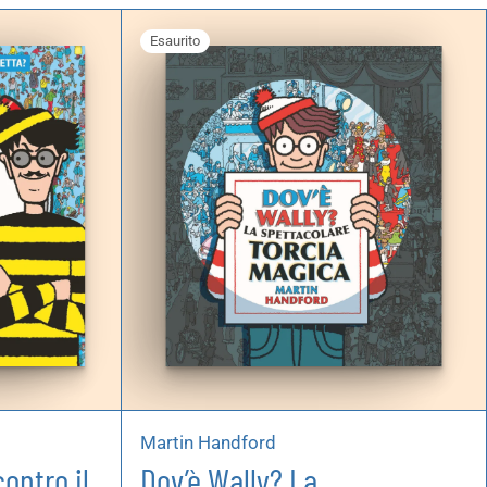
Esaurito
Martin Handford
ontro il
Dov’è Wally? La