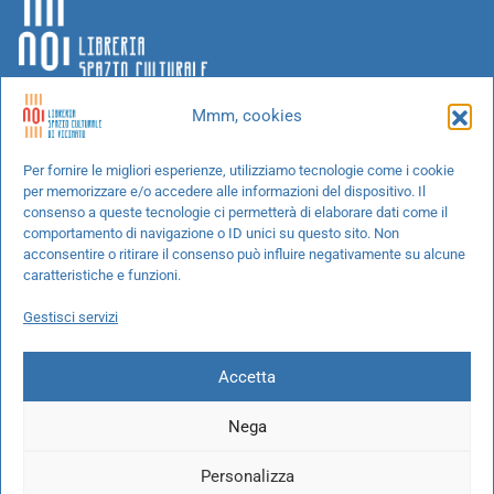
Mmm, cookies
Chi siamo
Per fornire le migliori esperienze, utilizziamo tecnologie come i cookie
per memorizzare e/o accedere alle informazioni del dispositivo. Il
Progetti speciali
consenso a queste tecnologie ci permetterà di elaborare dati come il
Richiedi un libro
comportamento di navigazione o ID unici su questo sito. Non
acconsentire o ritirare il consenso può influire negativamente su alcune
Spedizioni
caratteristiche e funzioni.
Termini e condizioni
Gestisci servizi
Cookie Policy
Accetta
Nega
© 2026 NOI libreria S.r.l. -
info@pec.noilibreria.it
- C.F. / P.IVA:
Personalizza
10694580969