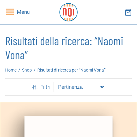
Menu
Risultati della ricerca: “Naomi
Vona”
ndietro
ndietro
Home
/
Shop
/
Risultati di ricerca per “Naomi Vona”
SHOP
RUPPI DI LETTURA
Filtri
ibri
essi(e)
iviste
andragola
iochi
tampe