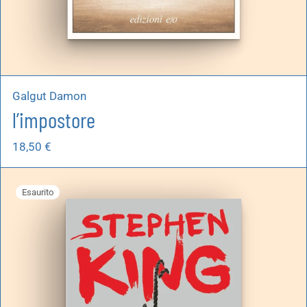
Galgut Damon
l’impostore
18,50
€
Esaurito