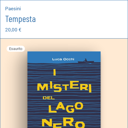
Paesini
Tempesta
20,00
€
Esaurito