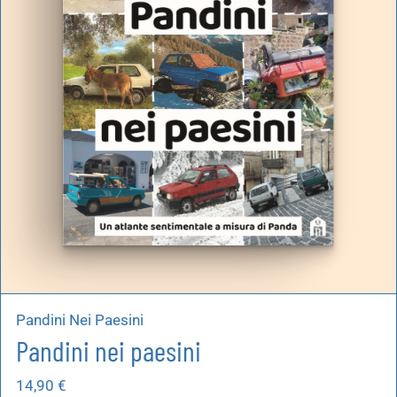
artoleria
utoproduzioni
uoni regalo
Pandini Nei Paesini
Pandini nei paesini
14,90
€