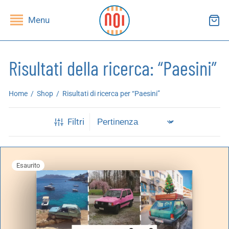
Menu
Risultati della ricerca: “Paesini”
ndietro
ndietro
Home
/
Shop
/
Risultati di ricerca per “Paesini”
SHOP
RUPPI DI LETTURA
Filtri
ibri
essi(e)
Esaurito
iviste
andragola
iochi
tampe