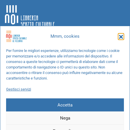
Mmm, cookies
Chi siamo
Per fornire le migliori esperienze, utilizziamo tecnologie come i cookie
per memorizzare e/o accedere alle informazioni del dispositivo. Il
Progetti speciali
consenso a queste tecnologie ci permetterà di elaborare dati come il
Richiedi un libro
comportamento di navigazione o ID unici su questo sito. Non
acconsentire o ritirare il consenso può influire negativamente su alcune
Spedizioni
caratteristiche e funzioni.
Termini e condizioni
Gestisci servizi
Cookie Policy
Accetta
Nega
© 2026 NOI libreria S.r.l. -
info@pec.noilibreria.it
- C.F. / P.IVA: