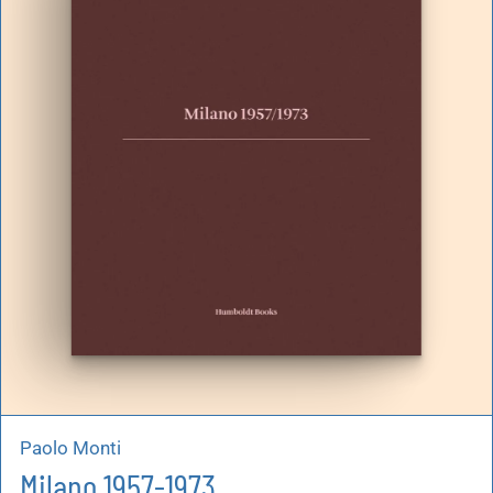
artoleria
utoproduzioni
uoni regalo
Paolo Monti
Milano 1957-1973