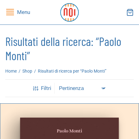
Menu
Risultati della ricerca: “Paolo
Monti”
ndietro
ndietro
Home
/
Shop
/
Risultati di ricerca per “Paolo Monti”
SHOP
RUPPI DI LETTURA
Filtri
ibri
essi(e)
iviste
andragola
iochi
tampe