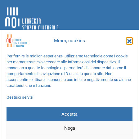
Mmm, cookies
Chi siamo
Per fornire le migliori esperienze, utilizziamo tecnologie come i cookie
per memorizzare e/o accedere alle informazioni del dispositivo. Il
Progetti speciali
consenso a queste tecnologie ci permetterà di elaborare dati come il
Richiedi un libro
comportamento di navigazione o ID unici su questo sito. Non
acconsentire o ritirare il consenso può influire negativamente su alcune
Spedizioni
caratteristiche e funzioni.
Termini e condizioni
Gestisci servizi
Cookie Policy
Accetta
Nega
© 2026 NOI libreria S.r.l. -
info@pec.noilibreria.it
- C.F. / P.IVA: