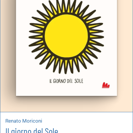
artoleria
utoproduzioni
uoni regalo
Renato Moriconi
Il giorno del Sole