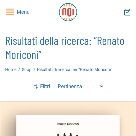
Menu
Risultati della ricerca: “Renato
Moriconi”
ndietro
ndietro
Home
/
Shop
/
Risultati di ricerca per “Renato Moriconi”
SHOP
RUPPI DI LETTURA
Filtri
ibri
essi(e)
iviste
andragola
iochi
tampe