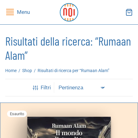
Menu
Risultati della ricerca: “Rumaan
Alam”
ndietro
ndietro
Home
/
Shop
/
Risultati di ricerca per “Rumaan Alam”
SHOP
RUPPI DI LETTURA
Filtri
ibri
essi(e)
iviste
andragola
Esaurito
iochi
tampe