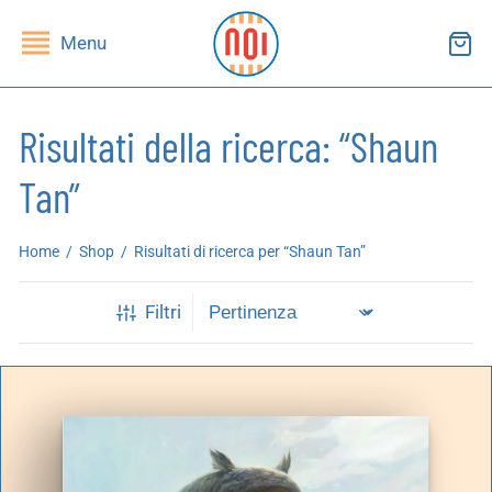
Menu
Risultati della ricerca: “Shaun
Tan”
ndietro
ndietro
Home
/
Shop
/
Risultati di ricerca per “Shaun Tan”
SHOP
RUPPI DI LETTURA
Filtri
ibri
essi(e)
iviste
andragola
iochi
tampe