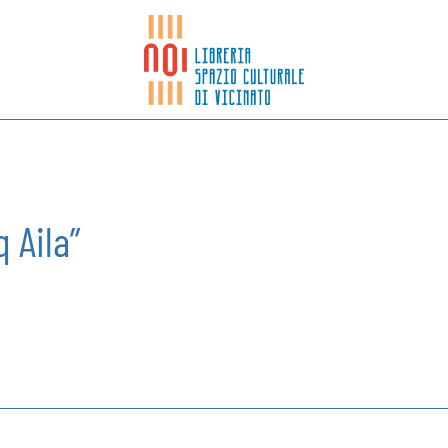
q Aila”