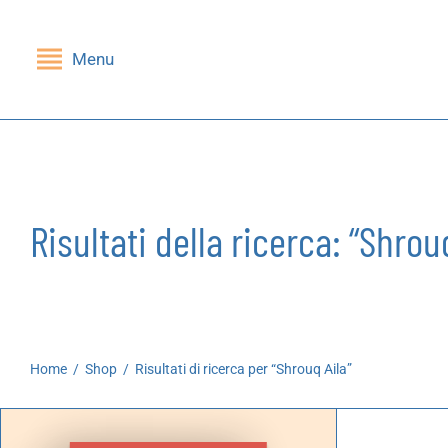
Menu
Indietro
Indietro
SHOP
GRUPPI DI LETTURA
Libri
Nessi(e)
Risultati della ricerca: “Shrou
Riviste
Mandragola
Giochi
Stampe
Home
/
Shop
/
Risultati di ricerca per “Shrouq Aila”
Cartoleria