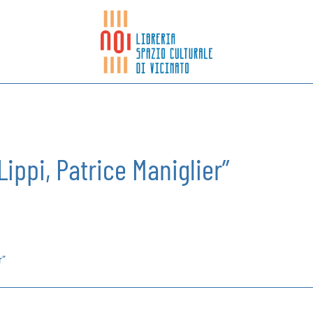
 Lippi, Patrice Maniglier”
r”