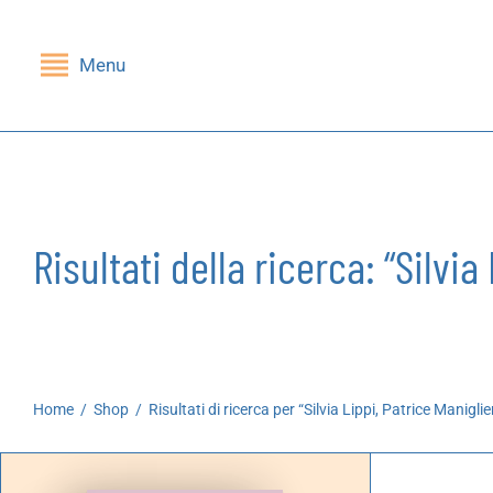
Menu
Indietro
Indietro
SHOP
GRUPPI DI LETTURA
Libri
Nessi(e)
Risultati della ricerca: “Silvia
Riviste
Mandragola
Giochi
Stampe
Home
/
Shop
/
Risultati di ricerca per “Silvia Lippi, Patrice Maniglie
Cartoleria