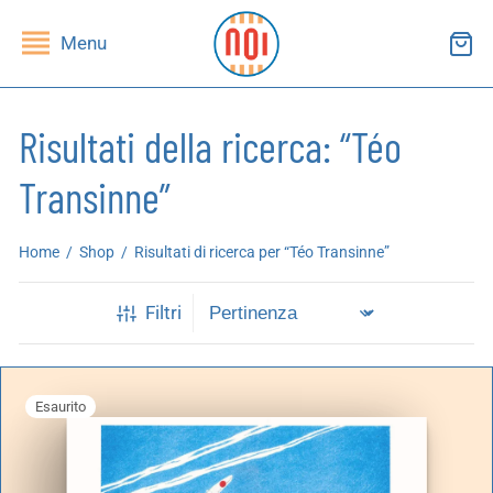
Menu
Risultati della ricerca: “Téo
Transinne”
ndietro
ndietro
Home
/
Shop
/
Risultati di ricerca per “Téo Transinne”
SHOP
RUPPI DI LETTURA
Filtri
ibri
essi(e)
iviste
andragola
Esaurito
iochi
tampe