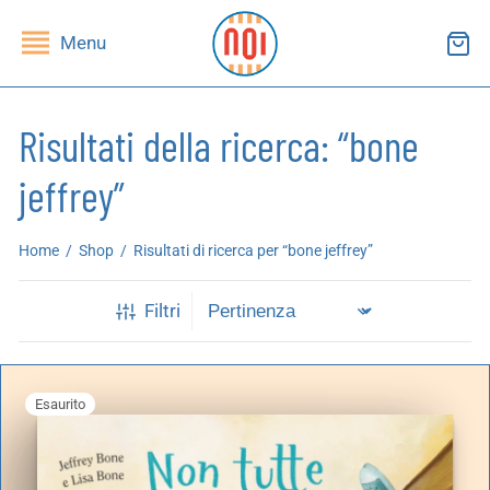
Menu
Risultati della ricerca: “bone
jeffrey”
ndietro
ndietro
Home
/
Shop
/
Risultati di ricerca per “bone jeffrey”
SHOP
RUPPI DI LETTURA
Filtri
ibri
essi(e)
iviste
andragola
Esaurito
iochi
tampe