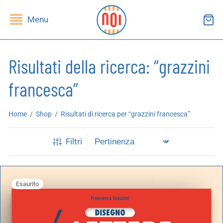
Menu
Risultati della ricerca: “grazzini
francesca”
ndietro
ndietro
Home
/
Shop
/
Risultati di ricerca per “grazzini francesca”
SHOP
RUPPI DI LETTURA
Filtri
ibri
essi(e)
iviste
andragola
Esaurito
iochi
tampe