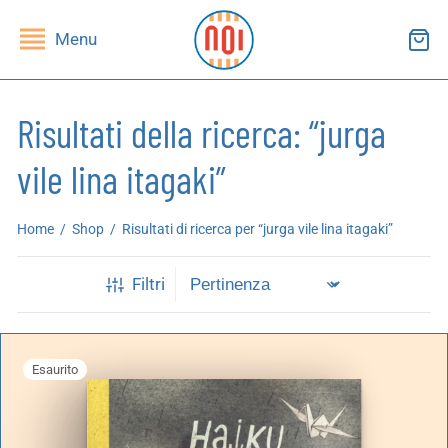
Menu
Risultati della ricerca: “jurga
vile lina itagaki”
ndietro
ndietro
Home
/
Shop
/
Risultati di ricerca per “jurga vile lina itagaki”
SHOP
RUPPI DI LETTURA
Filtri
ibri
essi(e)
iviste
andragola
Esaurito
iochi
tampe