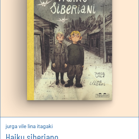
artoleria
utoproduzioni
uoni regalo
jurga vile lina itagaki
Haiku siberiano