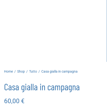
artoleria
utoproduzioni
uoni regalo
Home
/
Shop
/
Tutto
/
Casa gialla in campagna
Casa gialla in campagna
60,00
€