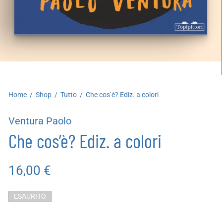
artoleria
utoproduzioni
uoni regalo
Home
/
Shop
/
Tutto
/
Che cos’è? Ediz. a colori
Ventura Paolo
Che cos’è? Ediz. a colori
16,00
€
ESAURITO