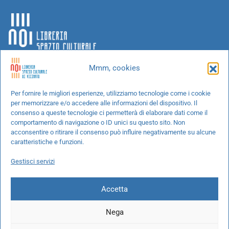
Mmm, cookies
Chi siamo
Per fornire le migliori esperienze, utilizziamo tecnologie come i cookie
per memorizzare e/o accedere alle informazioni del dispositivo. Il
Progetti speciali
consenso a queste tecnologie ci permetterà di elaborare dati come il
Richiedi un libro
comportamento di navigazione o ID unici su questo sito. Non
acconsentire o ritirare il consenso può influire negativamente su alcune
Spedizioni
caratteristiche e funzioni.
Termini e condizioni
Gestisci servizi
Cookie Policy
Accetta
Nega
© 2026 NOI libreria S.r.l. -
info@pec.noilibreria.it
- C.F. / P.IVA: