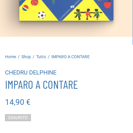
artoleria
utoproduzioni
uoni regalo
Home
/
Shop
/
Tutto
/
IMPARO A CONTARE
CHEDRU DELPHINE
IMPARO A CONTARE
14,90
€
ESAURITO