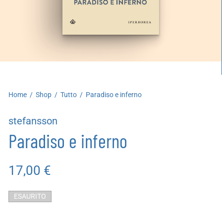
artoleria
utoproduzioni
uoni regalo
Home
/
Shop
/
Tutto
/
Paradiso e inferno
stefansson
Paradiso e inferno
17,00
€
ESAURITO