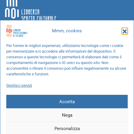
Mmm, cookies
Chi siamo
Per fornire le migliori esperienze, utilizziamo tecnologie come i cookie
per memorizzare e/o accedere alle informazioni del dispositivo. Il
Progetti speciali
consenso a queste tecnologie ci permetterà di elaborare dati come il
Richiedi un libro
comportamento di navigazione o ID unici su questo sito. Non
acconsentire o ritirare il consenso può influire negativamente su alcune
Spedizioni
caratteristiche e funzioni.
Termini e condizioni
Gestisci servizi
Cookie Policy
Accetta
Nega
© 2026 NOI libreria S.r.l. -
info@pec.noilibreria.it
- C.F. / P.IVA:
Personalizza
10694580969