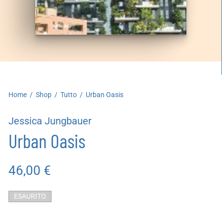
artoleria
utoproduzioni
uoni regalo
Home
/
Shop
/
Tutto
/
Urban Oasis
Jessica Jungbauer
Urban Oasis
46,00
€
ESAURITO