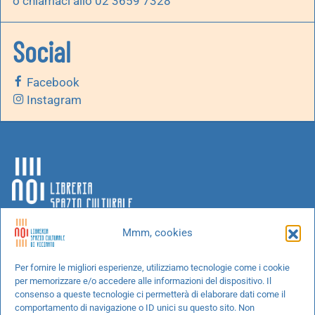
o chiamaci allo 02 3659 7328
Social
Facebook
Instagram
Mmm, cookies
Chi siamo
Per fornire le migliori esperienze, utilizziamo tecnologie come i cookie
per memorizzare e/o accedere alle informazioni del dispositivo. Il
Progetti speciali
consenso a queste tecnologie ci permetterà di elaborare dati come il
Richiedi un libro
comportamento di navigazione o ID unici su questo sito. Non