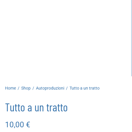
artoleria
utoproduzioni
uoni regalo
Home
/
Shop
/
Autoproduzioni
/
Tutto a un tratto
Tutto a un tratto
10,00
€