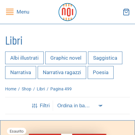
Menu
Libri
ndietro
ndietro
Albi illustrati
Graphic novel
Saggistica
SHOP
RUPPI DI LETTURA
Narrativa
Narrativa ragazzi
Poesia
ibri
essi(e)
Home
/
Shop
/
Libri
/
Pagina 499
iviste
andragola
Filtri
iochi
Esaurito
tampe