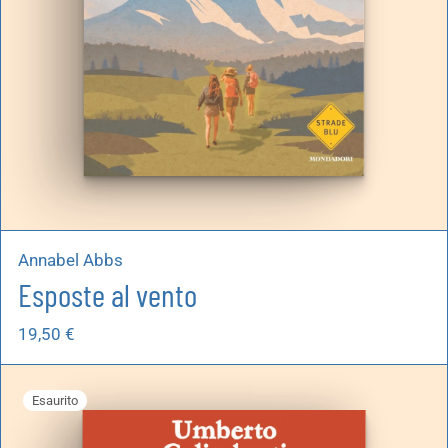
Annabel Abbs
Esposte al vento
19,50
€
Esaurito