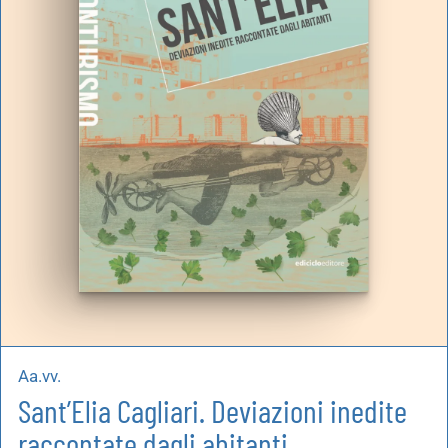
artoleria
utoproduzioni
uoni regalo
Aa.vv.
Sant’Elia Cagliari. Deviazioni inedite
raccontate dagli abitanti