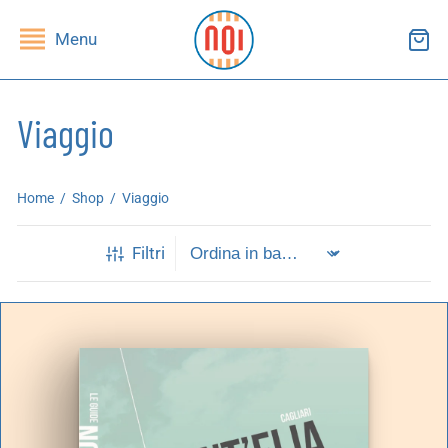
Menu
Viaggio
ndietro
ndietro
Home
/
Shop
/
Viaggio
SHOP
RUPPI DI LETTURA
Filtri
ibri
essi(e)
iviste
andragola
iochi
tampe