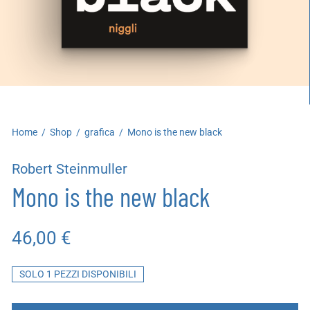
artoleria
utoproduzioni
uoni regalo
Home
/
Shop
/
grafica
/
Mono is the new black
Robert Steinmuller
Mono is the new black
46,00
€
SOLO 1 PEZZI DISPONIBILI