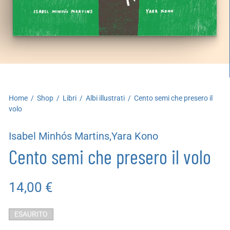
artoleria
utoproduzioni
uoni regalo
Home
/
Shop
/
Libri
/
Albi illustrati
/
Cento semi che presero il
volo
Isabel Minhós Martins,Yara Kono
Cento semi che presero il volo
14,00
€
ESAURITO