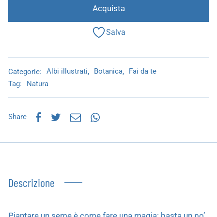
Acquista
Salva
Categorie:
Albi illustrati
,
Botanica
,
Fai da te
Tag:
Natura
Share
Descrizione
Piantare un seme è come fare una magia: basta un po’