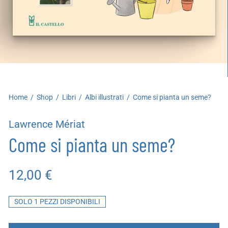
artoleria
utoproduzioni
uoni regalo
Home
/
Shop
/
Libri
/
Albi illustrati
/
Come si pianta un seme?
Lawrence Mériat
Come si pianta un seme?
12,00
€
SOLO 1 PEZZI DISPONIBILI