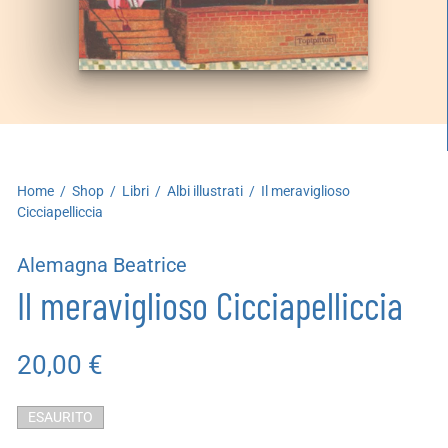
artoleria
utoproduzioni
uoni regalo
Home
/
Shop
/
Libri
/
Albi illustrati
/
Il meraviglioso
Cicciapelliccia
Alemagna Beatrice
Il meraviglioso Cicciapelliccia
20,00
€
ESAURITO