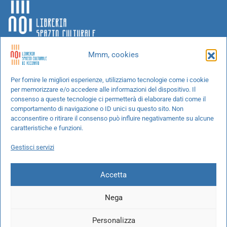
Mmm, cookies
Chi siamo
Per fornire le migliori esperienze, utilizziamo tecnologie come i cookie
per memorizzare e/o accedere alle informazioni del dispositivo. Il
Progetti speciali
consenso a queste tecnologie ci permetterà di elaborare dati come il
Richiedi un libro
comportamento di navigazione o ID unici su questo sito. Non
acconsentire o ritirare il consenso può influire negativamente su alcune
Spedizioni
caratteristiche e funzioni.
Termini e condizioni
Gestisci servizi
Cookie Policy
Accetta
Nega
© 2026 NOI libreria S.r.l. -
info@pec.noilibreria.it
- C.F. / P.IVA:
Personalizza
10694580969