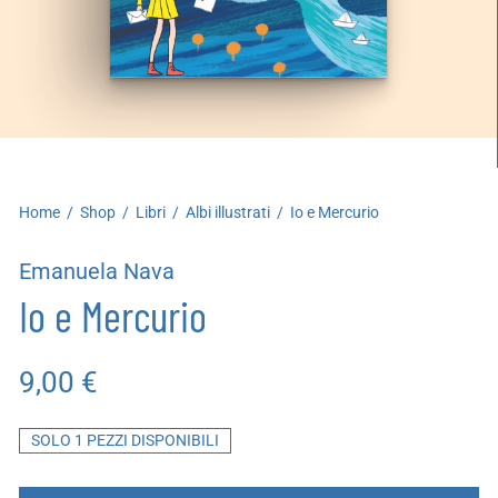
artoleria
utoproduzioni
uoni regalo
Home
/
Shop
/
Libri
/
Albi illustrati
/
Io e Mercurio
Emanuela Nava
Io e Mercurio
9,00
€
SOLO 1 PEZZI DISPONIBILI