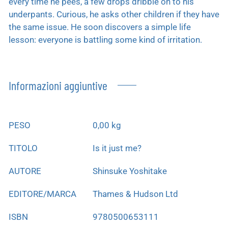
every time he pees, a few drops dribble on to his
underpants. Curious, he asks other children if they have
the same issue. He soon discovers a simple life
lesson: everyone is battling some kind of irritation.
Informazioni aggiuntive
PESO
0,00 kg
TITOLO
Is it just me?
AUTORE
Shinsuke Yoshitake
EDITORE/MARCA
Thames & Hudson Ltd
ISBN
9780500653111