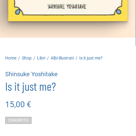
artoleria
utoproduzioni
uoni regalo
Home
/
Shop
/
Libri
/
Albi illustrati
/
Is it just me?
Shinsuke Yoshitake
Is it just me?
15,00
€
ESAURITO