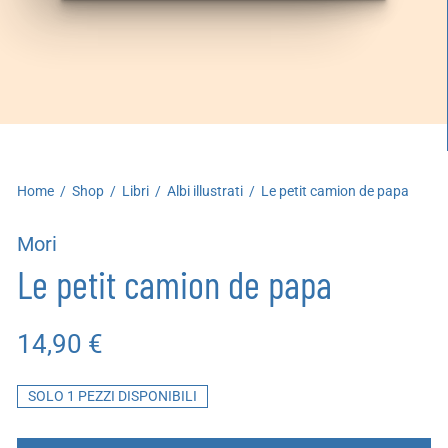
artoleria
utoproduzioni
uoni regalo
Home
/
Shop
/
Libri
/
Albi illustrati
/
Le petit camion de papa
Mori
Le petit camion de papa
14,90
€
SOLO 1 PEZZI DISPONIBILI