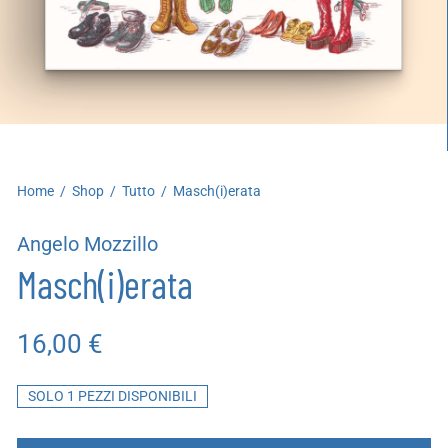
artoleria
utoproduzioni
uoni regalo
Home
/
Shop
/
Tutto
/
Masch(i)erata
Angelo Mozzillo
Masch(i)erata
16,00
€
SOLO 1 PEZZI DISPONIBILI