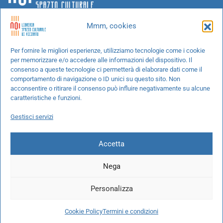
Mmm, cookies
Chi siamo
Per fornire le migliori esperienze, utilizziamo tecnologie come i cookie
per memorizzare e/o accedere alle informazioni del dispositivo. Il
Progetti speciali
consenso a queste tecnologie ci permetterà di elaborare dati come il
Richiedi un libro
comportamento di navigazione o ID unici su questo sito. Non
acconsentire o ritirare il consenso può influire negativamente su alcune
Spedizioni
caratteristiche e funzioni.
Termini e condizioni
Gestisci servizi
Cookie Policy
Accetta
Nega
© 2026 NOI libreria S.r.l. -
info@pec.noilibreria.it
- C.F. / P.IVA:
Personalizza
10694580969
Codice destinatario: W7YVJK9 - IBAN:
IT37L0503401651000000004422
Cookie Policy
Termini e condizioni