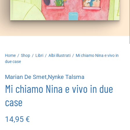
artoleria
utoproduzioni
uoni regalo
Home
/
Shop
/
Libri
/
Albi illustrati
/
Mi chiamo Nina e vivo in
due case
Marian De Smet,Nynke Talsma
Mi chiamo Nina e vivo in due
case
14,95
€