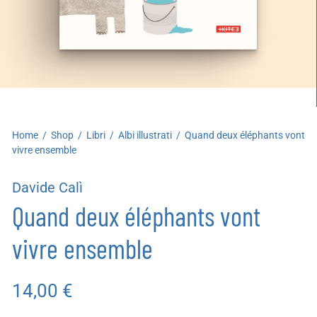
artoleria
utoproduzioni
uoni regalo
Home
/
Shop
/
Libri
/
Albi illustrati
/
Quand deux éléphants vont
vivre ensemble
Davide Calì
Quand deux éléphants vont
vivre ensemble
14,00
€