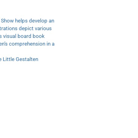
l Show helps develop an
trations depict various
is visual board book
ren’s comprehension in a
 Little Gestalten