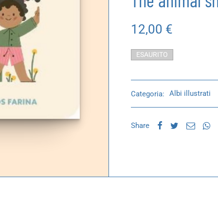
The animal s
12,00
€
ESAURITO
Categoria:
Albi illustrati
Share