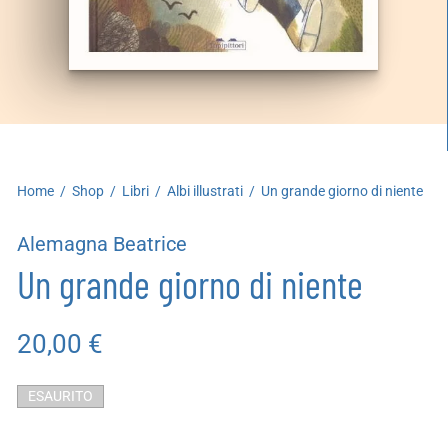
artoleria
utoproduzioni
uoni regalo
Home
/
Shop
/
Libri
/
Albi illustrati
/
Un grande giorno di niente
Alemagna Beatrice
Un grande giorno di niente
20,00
€
ESAURITO