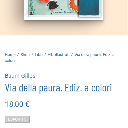
artoleria
utoproduzioni
uoni regalo
Home
/
Shop
/
Libri
/
Albi illustrati
/
Via della paura. Ediz. a
colori
Baum Gilles
Via della paura. Ediz. a colori
18,00
€
ESAURITO