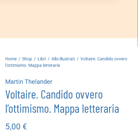
artoleria
utoproduzioni
uoni regalo
Home
/
Shop
/
Libri
/
Albi illustrati
/
Voltaire. Candido ovvero
l’ottimismo. Mappa letteraria
Martin Thelander
Voltaire. Candido ovvero
l’ottimismo. Mappa letteraria
5,00
€