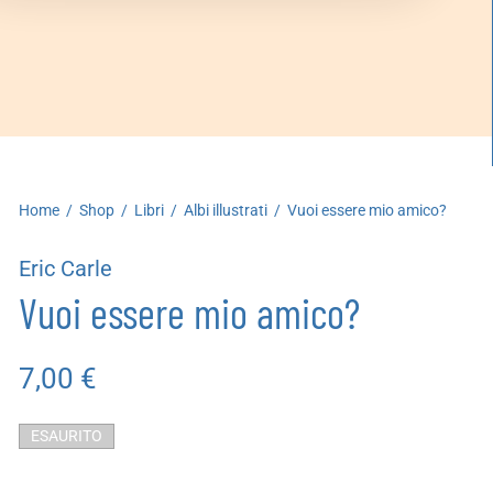
artoleria
utoproduzioni
uoni regalo
Home
/
Shop
/
Libri
/
Albi illustrati
/
Vuoi essere mio amico?
Eric Carle
Vuoi essere mio amico?
7,00
€
ESAURITO