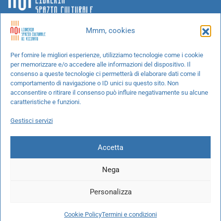
Mmm, cookies
Chi siamo
Per fornire le migliori esperienze, utilizziamo tecnologie come i cookie
per memorizzare e/o accedere alle informazioni del dispositivo. Il
Progetti speciali
consenso a queste tecnologie ci permetterà di elaborare dati come il
Richiedi un libro
comportamento di navigazione o ID unici su questo sito. Non
acconsentire o ritirare il consenso può influire negativamente su alcune
Spedizioni
caratteristiche e funzioni.
Termini e condizioni
Gestisci servizi
Cookie Policy
Accetta
Nega
© 2026 NOI libreria S.r.l. -
info@pec.noilibreria.it
- C.F. / P.IVA:
Personalizza
10694580969
Codice destinatario: W7YVJK9 - IBAN:
IT37L0503401651000000004422
Cookie Policy
Termini e condizioni