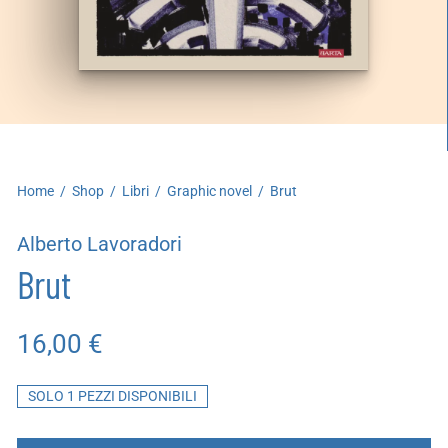
artoleria
utoproduzioni
uoni regalo
Home
/
Shop
/
Libri
/
Graphic novel
/
Brut
Alberto Lavoradori
Brut
16,00
€
SOLO 1 PEZZI DISPONIBILI