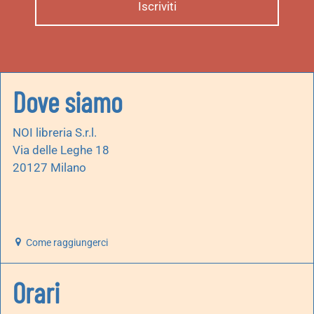
Dove siamo
NOI libreria S.r.l.
Via delle Leghe 18
20127 Milano
Come raggiungerci
Orari