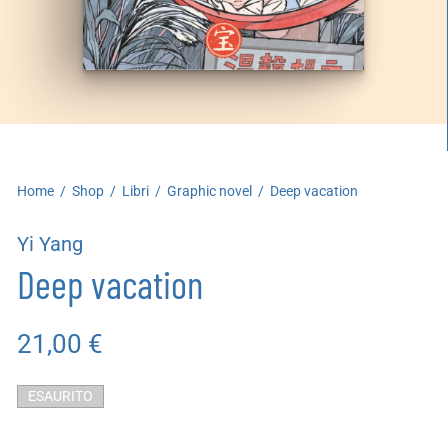
artoleria
utoproduzioni
uoni regalo
Home
/
Shop
/
Libri
/
Graphic novel
/
Deep vacation
Yi Yang
Deep vacation
21,00
€
ESAURITO